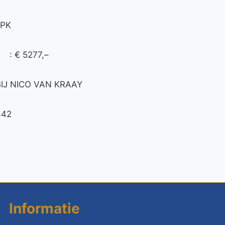
 PK
 € 5277,–
IJ NICO VAN KRAAY
442
Informatie