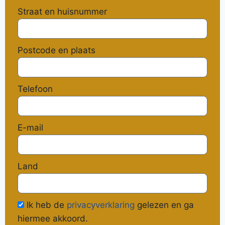
Straat en huisnummer
Postcode en plaats
Telefoon
E-mail
Land
Ik heb de
privacyverklaring
gelezen en ga
hiermee akkoord.